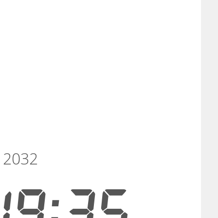
ü 2032
19:34