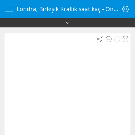
Londra, Birleşik Krallık saat kaç - OnlineSaat.web.tr